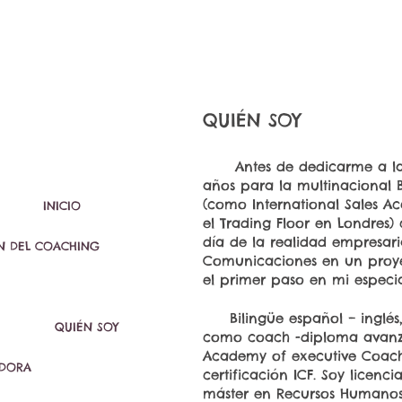
QUIÉN SOY
Antes de dedicarme a la f
años para la multinacional B
(como International Sales A
INICIO
el Trading Floor en Londres
día de la realidad empresar
ÓN DEL COACHING
Comunicaciones en un proy
el primer paso en mi especia
Bilingüe español – inglés, 
QUIÉN SOY
como coach -diploma avanzad
Academy of executive Coachi
DORA
certificación ICF. Soy licen
máster en Recursos Humanos